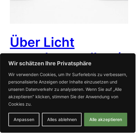
Über Licht
sprechen wollen /
Wir schätzen Ihre Privatsphäre
Longing to talk
Wir verwenden Cookies, um Ihr Surferlebnis zu verbessern,
personalisierte Anzeigen oder Inhalte einzusetzen und
about light
unseren Datenverkehr zu analysieren. Wenn Sie auf „Alle
akzeptieren" klicken, stimmen Sie der Anwendung von
Cookies zu.
Longing to talk about Light brings together
works that emerge from and dissolve into one
Anpassen
Alles ablehnen
Alle akzeptieren
another. In the beginning there’s repetition and
rhythm:countless matchsticks embedded in wax